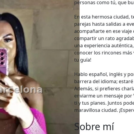
personas como tú, que busc
En esta hermosa ciudad, t
parejas hasta salidas a ev
acompañarte en ese viaje
compartir un rato agradab
una experiencia auténtica, l
conocer los rincones más v
tu guía!
Hablo español, inglés y po
barrera del idioma; esta
Además, si prefieres char
enviarme un mensaje por 
ti y tus planes. Juntos po
maravillosa ciudad. ¡Esper
Sobre mí