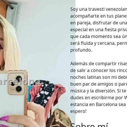
Soy una travesti venezolan
acompañarte en tus planes
en pareja, disfrutar de un
especial en una fiesta priv
que cada momento sea úni
será fluida y cercana, per
profundo.
Además de compartir risas
de salir a conocer los rin
noches latinas son mi deb
buen par de amigos o parej
música y la diversión. Si t
dudes en escribirme por W
estancia en Barcelona se
espero!
Sobre mí